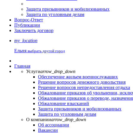
Защита призывников и мобилизованных
Защита по уголовным делам
Вопрос-Ответ
Публикации
Заключить договор
my_location
Ельня
выбрать другой город
Главная
Услуги
arrow_drop_down
Обеспечение жильем военнослужащих
Решение вопросов денежного довольствия
Решение вопросов непредоставления отдыха
Обжалование приказов об увольнении, искл
Обжалование приказов о переводе, назначени
Обжалование взысканий
Защита призывников и мобилизованных
Защита по уголовным делам
О компании
arrow_drop_down
Об ассоциации
Вакансии