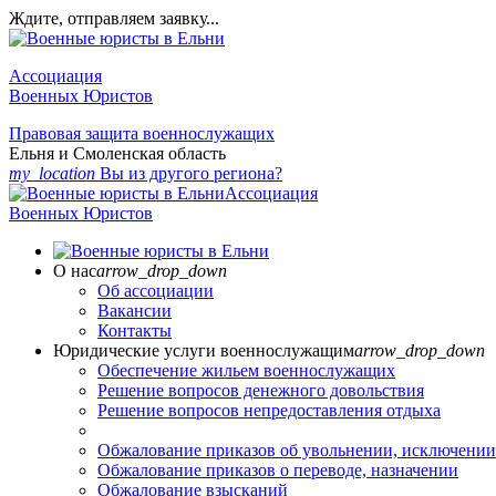
Ждите, отправляем заявку...
Ассоциация
Военных Юристов
Правовая защита военнослужащих
Ельня и Смоленская область
my_location
Вы из другого региона?
Ассоциация
Военных Юристов
О нас
arrow_drop_down
Об ассоциации
Вакансии
Контакты
Юридические услуги военнослужащим
arrow_drop_down
Обеспечение жильем военнослужащих
Решение вопросов денежного довольствия
Решение вопросов непредоставления отдыха
Обжалование приказов об увольнении, исключении
Обжалование приказов о переводе, назначении
Обжалование взысканий